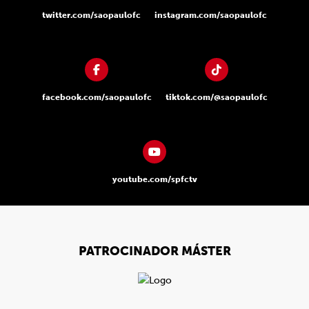
twitter.com/saopaulofc
instagram.com/saopaulofc
facebook.com/saopaulofc
tiktok.com/@saopaulofc
youtube.com/spfctv
PATROCINADOR MÁSTER