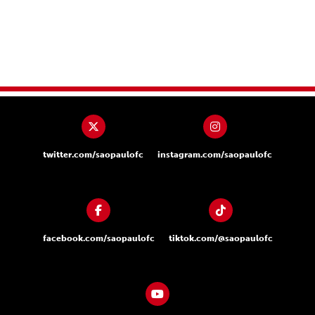
twitter.com/saopaulofc
instagram.com/saopaulofc
facebook.com/saopaulofc
tiktok.com/@saopaulofc