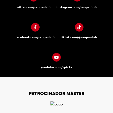
twitter.com/saopaulofc
instagram.com/saopaulofc
facebook.com/saopaulofc
tiktok.com/@saopaulofc
youtube.com/spfctv
PATROCINADOR MÁSTER