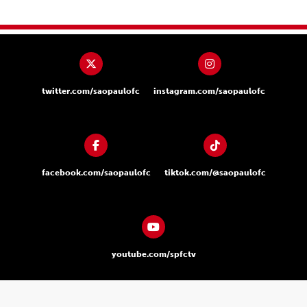
twitter.com/saopaulofc
instagram.com/saopaulofc
facebook.com/saopaulofc
tiktok.com/@saopaulofc
youtube.com/spfctv