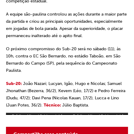
competição estadual.
A equipe são-paulina controlou as ações durante a maior parte
da partida e criou as principais oportunidades, especialmente
em jogadas de bola parada. Apesar da superioridade, o placar
permaneceu inalterado até o apito final.
O próximo compromisso do Sub-20 será no sábado (11), às
10h, contra o EC São Bernardo, no estádio Taboão, em São
Bernardo do Campo (SP), pela sequência do Campeonato
Paulista.
Sub-20:
João Nazari; Lucyan, Igão, Hugo e Nicolas; Samuel
Jhonathan (Bezerra, 36/2), Kevem (Léo, 17/2) e Pedro Ferreira
(Dudu, 47/2); Davi Pena (Nicolas Kauan, 17/2), Lucca e Lino
(Juan Potes, 36/2).
Técnico:
Júlio Baptista.
Crédito: Miguel Schincariol /
Crédito: Miguel Schincariol /
Crédito: Miguel Schincariol /
Crédito: Miguel Schincariol /
Crédito: Miguel Schincariol /
Crédito: Miguel Schincariol /
Crédito: Miguel Schincariol /
Crédito: Miguel Schincariol /
São Paulo FC
São Paulo FC
São Paulo FC
São Paulo FC
São Paulo FC
São Paulo FC
São Paulo FC
São Paulo FC