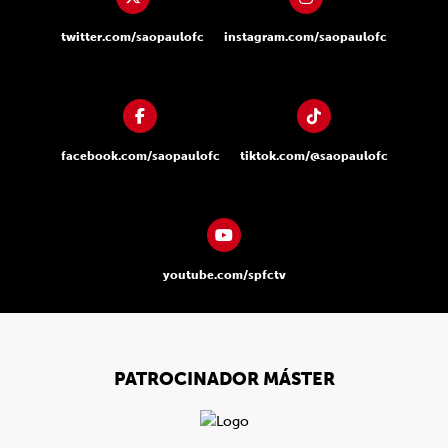
twitter.com/saopaulofc
instagram.com/saopaulofc
facebook.com/saopaulofc
tiktok.com/@saopaulofc
youtube.com/spfctv
PATROCINADOR MÁSTER