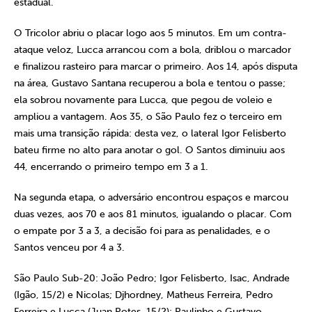
estadual.
O Tricolor abriu o placar logo aos 5 minutos. Em um contra-
ataque veloz, Lucca arrancou com a bola, driblou o marcador
e finalizou rasteiro para marcar o primeiro. Aos 14, após disputa
na área, Gustavo Santana recuperou a bola e tentou o passe;
ela sobrou novamente para Lucca, que pegou de voleio e
ampliou a vantagem. Aos 35, o São Paulo fez o terceiro em
mais uma transição rápida: desta vez, o lateral Igor Felisberto
bateu firme no alto para anotar o gol. O Santos diminuiu aos
44, encerrando o primeiro tempo em 3 a 1.
Na segunda etapa, o adversário encontrou espaços e marcou
duas vezes, aos 70 e aos 81 minutos, igualando o placar. Com
o empate por 3 a 3, a decisão foi para as penalidades, e o
Santos venceu por 4 a 3.
São Paulo Sub-20: João Pedro; Igor Felisberto, Isac, Andrade
(Igão, 15/2) e Nicolas; Djhordney, Matheus Ferreira, Pedro
Ferreira e Lucca (Juan Potes, 15/2); Paulinho e Gustavo