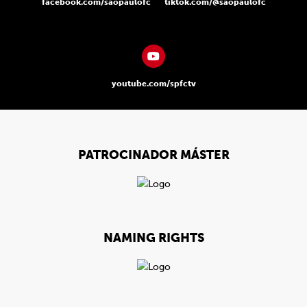
facebook.com/saopaulofc
tiktok.com/@saopaulofc
youtube.com/spfctv
PATROCINADOR MÁSTER
NAMING RIGHTS