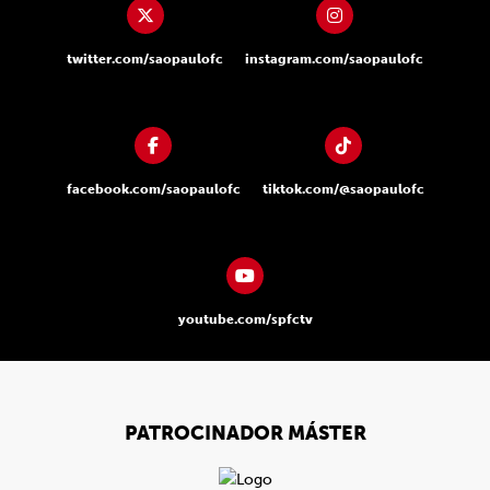
twitter.com/saopaulofc
instagram.com/saopaulofc
facebook.com/saopaulofc
tiktok.com/@saopaulofc
youtube.com/spfctv
PATROCINADOR MÁSTER