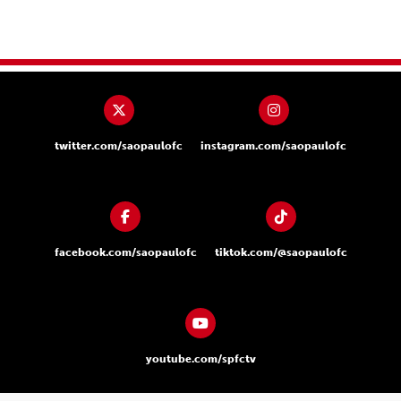
twitter.com/saopaulofc
instagram.com/saopaulofc
facebook.com/saopaulofc
tiktok.com/@saopaulofc
youtube.com/spfctv