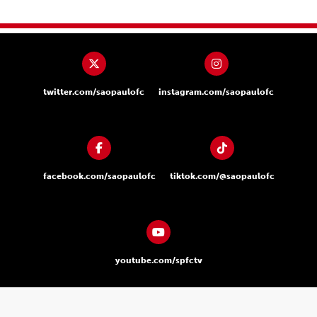
twitter.com/saopaulofc
instagram.com/saopaulofc
facebook.com/saopaulofc
tiktok.com/@saopaulofc
youtube.com/spfctv