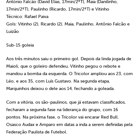
Antônio Falcão (David Elias, 17min/2ºT), Maia (Danilinho,
17min/2ºT), Paulinho (Ricardo, 17min/2ºT) e Vitinho
Técnico:
Rafael Paiva
Gols:
Vitinho (2), Ricardo (2), Maia, Paulinho, Antônio Falcão e
Luizão
Sub-15 goleia
Aos três minutos saiu o primeiro gol. Depois da linda jogada de
Maioli, que o goleiro defendeu, Vitinho pegou o rebote e
mandou a bomba da esquerda. O Tricolor ampliou aos 23, com
Léo, e aos 35, com Luís Gustavo. Na segunda etapa,
Marquinhos deixou o dele aos 14, fechando a goleada.
Com a vitória, os são-paulinos, que já estavam classificados,
fecharam a segunda fase na liderança do grupo, com 16
pontos. Na próxima fase, o Tricolor vai encarar Red Bull,
Osasco Audax e Amparo em datas a inda a serem definidas pela
Federação Paulista de Futebol.