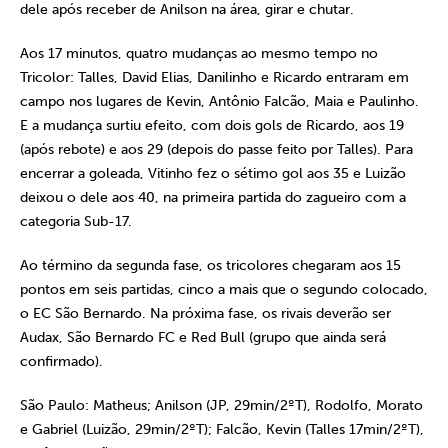
dele após receber de Anilson na área, girar e chutar.
Aos 17 minutos, quatro mudanças ao mesmo tempo no
Tricolor: Talles, David Elias, Danilinho e Ricardo entraram em
campo nos lugares de Kevin, Antônio Falcão, Maia e Paulinho.
E a mudança surtiu efeito, com dois gols de Ricardo, aos 19
(após rebote) e aos 29 (depois do passe feito por Talles). Para
encerrar a goleada, Vitinho fez o sétimo gol aos 35 e Luizão
deixou o dele aos 40, na primeira partida do zagueiro com a
categoria Sub-17.
Ao término da segunda fase, os tricolores chegaram aos 15
pontos em seis partidas, cinco a mais que o segundo colocado,
o EC São Bernardo. Na próxima fase, os rivais deverão ser
Audax, São Bernardo FC e Red Bull (grupo que ainda será
confirmado).
São Paulo:
Matheus; Anilson (JP, 29min/2ºT), Rodolfo, Morato
e Gabriel (Luizão, 29min/2ºT); Falcão, Kevin (Talles 17min/2ºT),