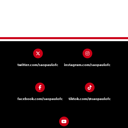
twitter.com/saopaulofc
instagram.com/saopaulofc
facebook.com/saopaulofc
tiktok.com/@saopaulofc