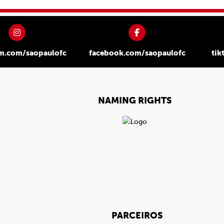
am.com/saopaulofc
facebook.com/saopaulofc
tik
NAMING RIGHTS
PARCEIROS