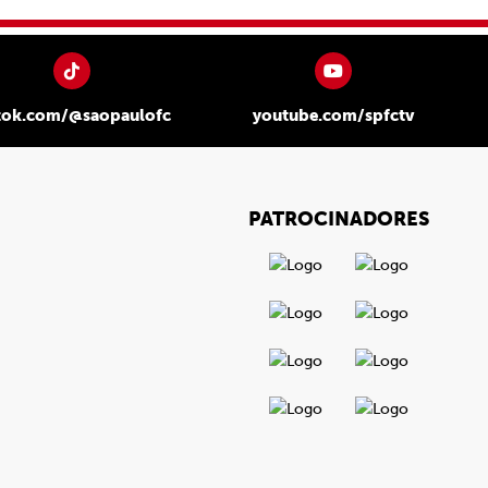
tok.com/@saopaulofc
youtube.com/spfctv
PATROCINADORES