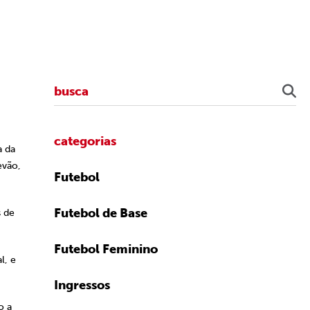
categorias
a da
evão,
Futebol
Futebol de Base
s de
Futebol Feminino
l, e
Ingressos
o a