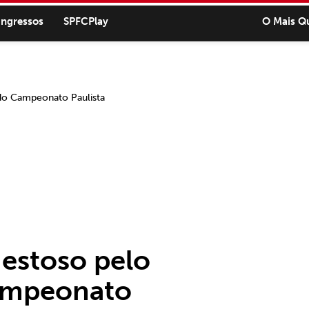
ingressos
SPFCPlay
O Mais Q
estoso pelo
ampeonato