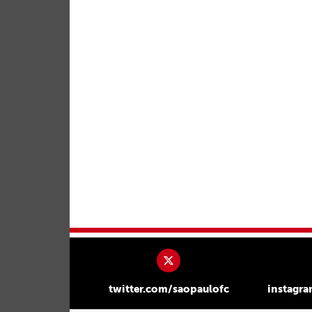
twitter.com/saopaulofc
instagr