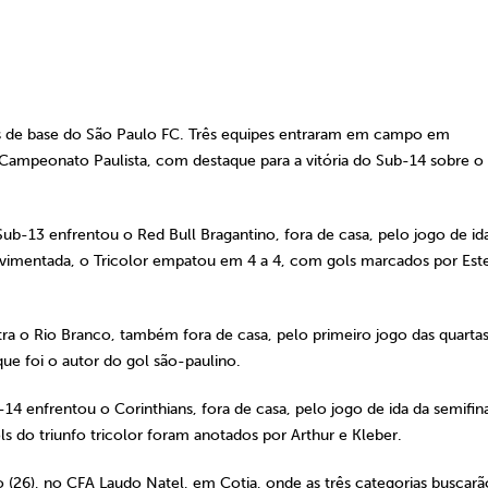
as de base do São Paulo FC. Três equipes entraram em campo em
 Campeonato Paulista, com destaque para a vitória do Sub-14 sobre o
b-13 enfrentou o Red Bull Bragantino, fora de casa, pelo jogo de id
ovimentada, o Tricolor empatou em 4 a 4, com gols marcados por Est
 o Rio Branco, também fora de casa, pelo primeiro jogo das quarta
que foi o autor do gol são-paulino.
 enfrentou o Corinthians, fora de casa, pelo jogo de ida da semifina
ls do triunfo tricolor foram anotados por Arthur e Kleber.
26), no CFA Laudo Natel, em Cotia, onde as três categorias buscarã