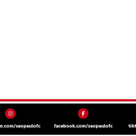
am.com/saopaulofc
facebook.com/saopaulofc
tik