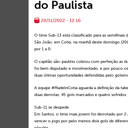
do Paulista
20/11/2022 - 12:16
O time Sub-13 está classificado para as semifinai
São João, em Cotia, na manhã deste domingo (20): 
por 1 a 0.
O capitão são-paulino cobrou com perfeição as du
foi bem disputado e movimentado, e por pouco os
duas ótimas oportunidades defendidas pelo goleiro 
A equipe #MadeInCotia aguarda a definição da tabe
duas derrotas, 45 gols marcados e quatro sofridos.
Sub-11 se despede
Em Santos, o time mais jovem foi derrotado por 2 a
vencer o jogo por pelo menos dois gols de diferença
pênaltis.