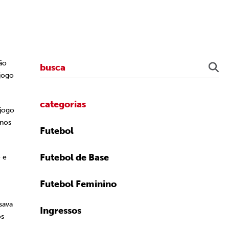
ão
 jogo
categorias
 jogo
enos
Futebol
Futebol de Base
 e
Futebol Feminino
sava
Ingressos
os