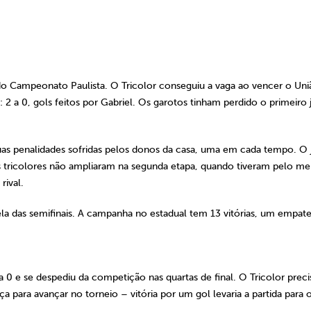
s do Campeonato Paulista. O Tricolor conseguiu a vaga ao vencer o Uni
2 a 0, gols feitos por Gabriel. Os garotos tinham perdido o primeiro
as penalidades sofridas pelos donos da casa, uma em cada tempo. O
 tricolores não ampliaram na segunda etapa, quando tiveram pelo m
rival.
la das semifinais. A campanha no estadual tem 13 vitórias, um empate
 0 e se despediu da competição nas quartas de final. O Tricolor preci
 para avançar no torneio – vitória por um gol levaria a partida para 