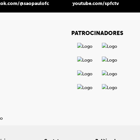
tok.com/@saopaulofc
youtube.com/spfctv
PATROCINADORES