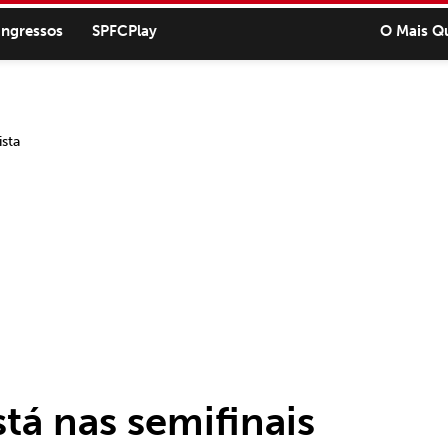
ingressos
SPFCPlay
O Mais Q
tá nas semifinais