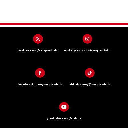
twitter.com/saopaulofc
instagram.com/saopaulofc
facebook.com/saopaulofc
tiktok.com/@saopaulofc
youtube.com/spfctv