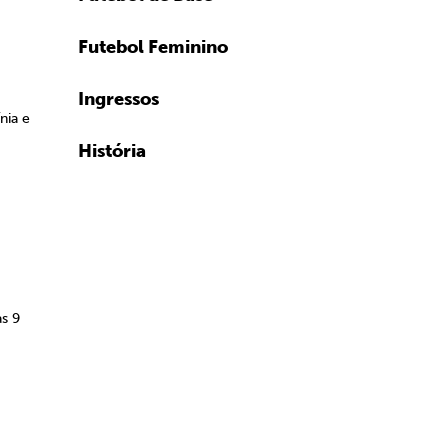
Futebol Feminino
Ingressos
nia e
História
às 9