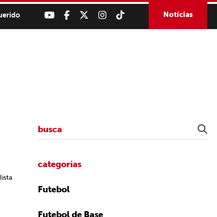
Notícias
uerido
categorias
ista
Futebol
Futebol de Base