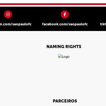
am.com/saopaulofc
facebook.com/saopaulofc
tik
NAMING RIGHTS
PARCEIROS