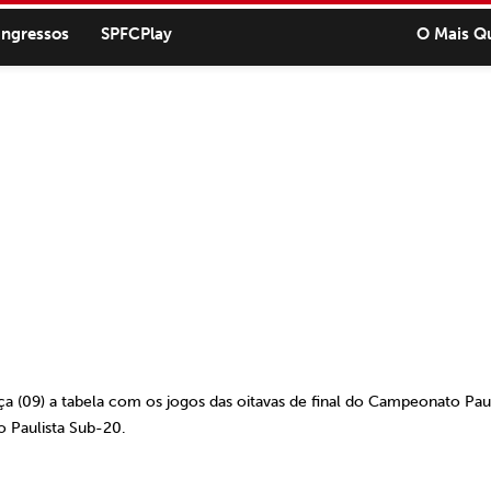
ingressos
SPFCPlay
O Mais Q
ça (09) a tabela com os jogos das oitavas de final do Campeonato Paul
 Paulista Sub-20.