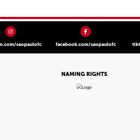
am.com/saopaulofc
facebook.com/saopaulofc
tik
NAMING RIGHTS