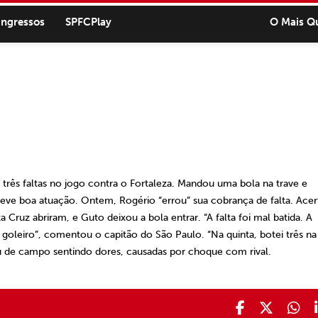
ingressos
SPFCPlay
O Mais Q
rês faltas no jogo contra o Fortaleza. Mandou uma bola na trave e
teve boa atuação. Ontem, Rogério “errou” sua cobrança de falta. Acer
 Cruz abriram, e Guto deixou a bola entrar. “A falta foi mal batida. A
o goleiro”, comentou o capitão do São Paulo. “Na quinta, botei três na
aiu de campo sentindo dores, causadas por choque com rival.