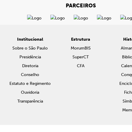
PARCEIROS
Institucional
Estrutura
Hist
Sobre o São Paulo
MorumBIS
Alma
Presidência
SuperCT
Bibli
Diretoria
CFA
Calen
Conselho
Conqu
Estatuto e Regimento
Encicl
Ouvidoria
Fich
Transparência
Símb
Memo