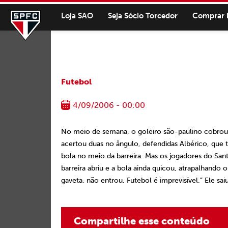
Loja SAO
Seja Sócio Torcedor
Comprar 
Futebol
4/09/2006 - 00:00
No meio de semana, o goleiro são-paulino cobrou t
acertou duas no ângulo, defendidas Albérico, que 
bola no meio da barreira. Mas os jogadores do Santa
barreira abriu e a bola ainda quicou, atrapalhando 
gaveta, não entrou. Futebol é imprevisível.” Ele s
Compartilhe esse conteúdo