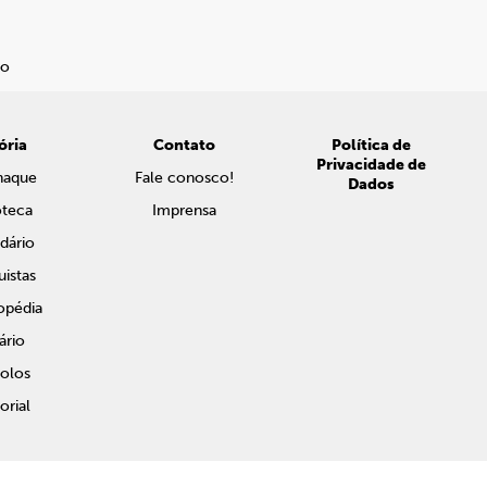
ória
Contato
Política de
Privacidade de
naque
Fale conosco!
Dados
oteca
Imprensa
dário
istas
opédia
ário
olos
rial