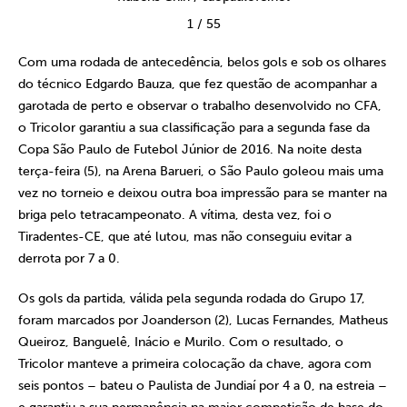
1
/
55
Com uma rodada de antecedência, belos gols e sob os olhares
do técnico Edgardo Bauza, que fez questão de acompanhar a
garotada de perto e observar o trabalho desenvolvido no CFA,
o Tricolor garantiu a sua classificação para a segunda fase da
Copa São Paulo de Futebol Júnior de 2016. Na noite desta
terça-feira (5), na Arena Barueri, o São Paulo goleou mais uma
vez no torneio e deixou outra boa impressão para se manter na
briga pelo tetracampeonato. A vítima, desta vez, foi o
Tiradentes-CE, que até lutou, mas não conseguiu evitar a
derrota por 7 a 0.
Os gols da partida, válida pela segunda rodada do Grupo 17,
foram marcados por Joanderson (2), Lucas Fernandes, Matheus
Queiroz, Banguelê, Inácio e Murilo. Com o resultado, o
Tricolor manteve a primeira colocação da chave, agora com
seis pontos – bateu o Paulista de Jundiaí por 4 a 0, na estreia –