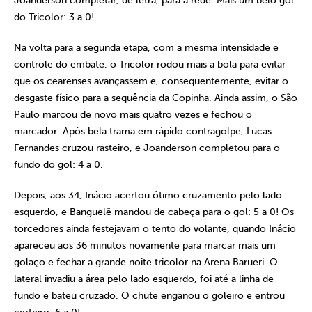
Joanderson completar, de letra, para a rede. Mais um belo gol
do Tricolor: 3 a 0!
Na volta para a segunda etapa, com a mesma intensidade e
controle do embate, o Tricolor rodou mais a bola para evitar
que os cearenses avançassem e, consequentemente, evitar o
desgaste físico para a sequência da Copinha. Ainda assim, o São
Paulo marcou de novo mais quatro vezes e fechou o
marcador. Após bela trama em rápido contragolpe, Lucas
Fernandes cruzou rasteiro, e Joanderson completou para o
fundo do gol: 4 a 0.
Depois, aos 34, Inácio acertou ótimo cruzamento pelo lado
esquerdo, e Banguelê mandou de cabeça para o gol: 5 a 0! Os
torcedores ainda festejavam o tento do volante, quando Inácio
apareceu aos 36 minutos novamente para marcar mais um
golaço e fechar a grande noite tricolor na Arena Barueri. O
lateral invadiu a área pelo lado esquerdo, foi até a linha de
fundo e bateu cruzado. O chute enganou o goleiro e entrou