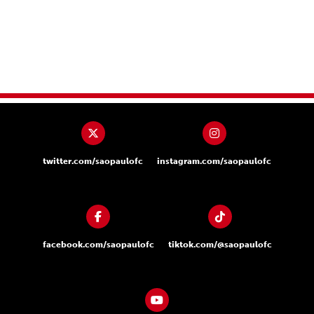
twitter.com/saopaulofc
instagram.com/saopaulofc
facebook.com/saopaulofc
tiktok.com/@saopaulofc