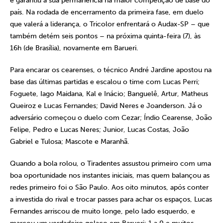
e garantiu a sua permanência na maior competição de base do
país. Na rodada de encerramento da primeira fase, em duelo
que valerá a liderança, o Tricolor enfrentará o Audax-SP – que
também detém seis pontos – na próxima quinta-feira (7), às
16h (de Brasília), novamente em Barueri.
Para encarar os cearenses, o técnico André Jardine apostou na
base das últimas partidas e escalou o time com Lucas Perri;
Foguete, Iago Maidana, Kal e Inácio; Banguelê, Artur, Matheus
Queiroz e Lucas Fernandes; David Neres e Joanderson. Já o
adversário começou o duelo com Cezar; Índio Cearense, João
Felipe, Pedro e Lucas Neres; Junior, Lucas Costas, João
Gabriel e Tulosa; Mascote e Maranhã.
Quando a bola rolou, o Tiradentes assustou primeiro com uma
boa oportunidade nos instantes iniciais, mas quem balançou as
redes primeiro foi o São Paulo. Aos oito minutos, após conter
a investida do rival e trocar passes para achar os espaços, Lucas
Fernandes arriscou de muito longe, pelo lado esquerdo, e