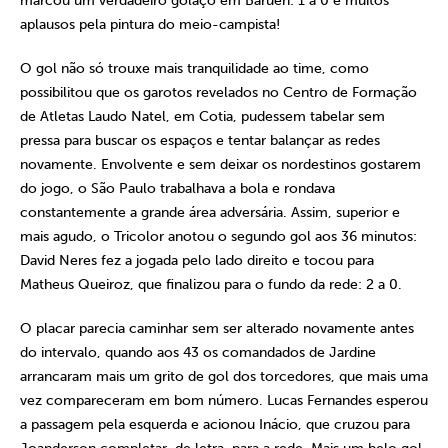
marcou um verdadeiro golaço em Barueri: 1 a 0 e muitos
aplausos pela pintura do meio-campista!
O gol não só trouxe mais tranquilidade ao time, como
possibilitou que os garotos revelados no Centro de Formação
de Atletas Laudo Natel, em Cotia, pudessem tabelar sem
pressa para buscar os espaços e tentar balançar as redes
novamente. Envolvente e sem deixar os nordestinos gostarem
do jogo, o São Paulo trabalhava a bola e rondava
constantemente a grande área adversária. Assim, superior e
mais agudo, o Tricolor anotou o segundo gol aos 36 minutos:
David Neres fez a jogada pelo lado direito e tocou para
Matheus Queiroz, que finalizou para o fundo da rede: 2 a 0.
O placar parecia caminhar sem ser alterado novamente antes
do intervalo, quando aos 43 os comandados de Jardine
arrancaram mais um grito de gol dos torcedores, que mais uma
vez compareceram em bom número. Lucas Fernandes esperou
a passagem pela esquerda e acionou Inácio, que cruzou para