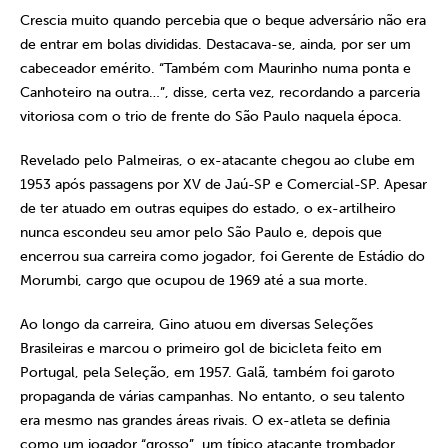
Crescia muito quando percebia que o beque adversário não era
de entrar em bolas divididas. Destacava-se, ainda, por ser um
cabeceador emérito. “Também com Maurinho numa ponta e
Canhoteiro na outra…”, disse, certa vez, recordando a parceria
vitoriosa com o trio de frente do São Paulo naquela época.
Revelado pelo Palmeiras, o ex-atacante chegou ao clube em
1953 após passagens por XV de Jaú-SP e Comercial-SP. Apesar
de ter atuado em outras equipes do estado, o ex-artilheiro
nunca escondeu seu amor pelo São Paulo e, depois que
encerrou sua carreira como jogador, foi Gerente de Estádio do
Morumbi, cargo que ocupou de 1969 até a sua morte.
Ao longo da carreira, Gino atuou em diversas Seleções
Brasileiras e marcou o primeiro gol de bicicleta feito em
Portugal, pela Seleção, em 1957. Galã, também foi garoto
propaganda de várias campanhas. No entanto, o seu talento
era mesmo nas grandes áreas rivais. O ex-atleta se definia
como um jogador “grosso”, um típico atacante trombador.