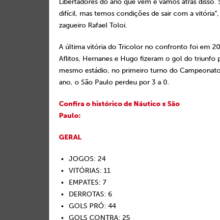
Libertadores do ano que vem e vamos atrás disso.
difícil, mas temos condições de sair com a vitória”,
zagueiro Rafael Toloi.
A última vitória do Tricolor no confronto foi em 2
Aflitos, Hernanes e Hugo fizeram o gol do triunfo 
mesmo estádio, no primeiro turno do Campeonato 
ano, o São Paulo perdeu por 3 a 0.
Confira o histórico de Náutico x São
Paulo:
GERAL
JOGOS: 24
VITÓRIAS: 11
EMPATES: 7
DERROTAS: 6
GOLS PRÓ: 44
GOLS CONTRA: 25