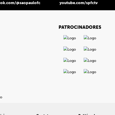
tok.com/@saopaulofc
youtube.com/spfctv
PATROCINADORES