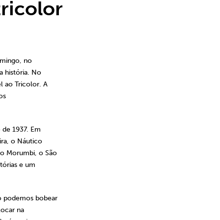
ricolor
omingo, no
 história. No
 ao Tricolor. A
os
 de 1937. Em
ira, o Náutico
 o Morumbi, o São
itórias e um
ão podemos bobear
locar na