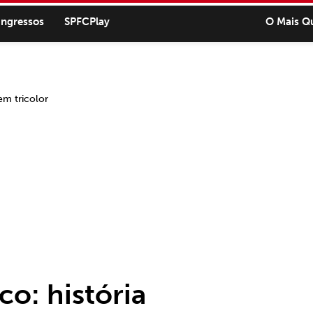
ingressos
SPFCPlay
O Mais Q
co: história