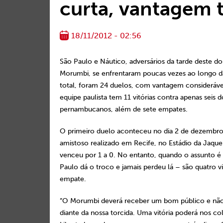
curta, vantagem t
18/11/2012 - 02:56
São Paulo e Náutico, adversários da tarde deste d
Morumbi, se enfrentaram poucas vezes ao longo da
total, foram 24 duelos, com vantagem considerável
equipe paulista tem 11 vitórias contra apenas seis d
pernambucanos, além de sete empates.
O primeiro duelo aconteceu no dia 2 de dezembro
amistoso realizado em Recife, no Estádio da Jaque
venceu por 1 a 0. No entanto, quando o assunto é
Paulo dá o troco e jamais perdeu lá – são quatro v
empate.
“O Morumbi deverá receber um bom público e n
diante da nossa torcida. Uma vitória poderá nos co