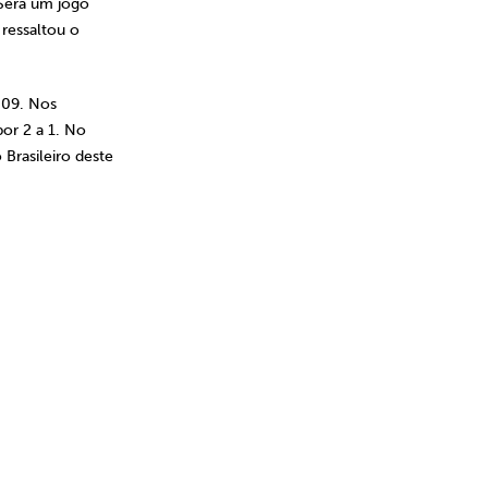
 Será um jogo
 ressaltou o
009. Nos
por 2 a 1. No
Brasileiro deste