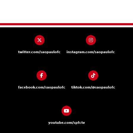
twitter.com/saopaulofc
instagram.com/saopaulofc
facebook.com/saopaulofc
tiktok.com/@saopaulofc
youtube.com/spfctv