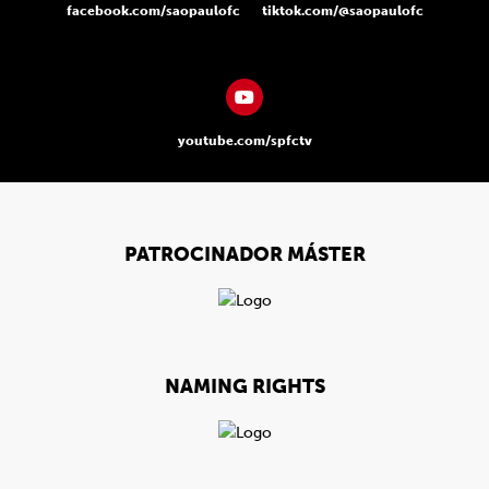
facebook.com/saopaulofc
tiktok.com/@saopaulofc
youtube.com/spfctv
PATROCINADOR MÁSTER
NAMING RIGHTS