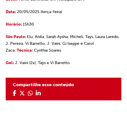
Data:
20/05/2025 (terça-feira)
Horário:
15h30
São Paulo:
Elu; Anita, Sarah Aysha, Micheli, Tays, Laura Laredo,
J. Pereira, Vi Barretto, J. Vaini, Gi Iseppe e Carol
Zaca.
Técnica:
Cynthia Soares.
Gol:
J. Vaini (2x), Tays e Vi Barretto
Compartilhe esse conteúdo