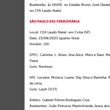
Brasileirão, às 10h30, no Estádio Bruno José Daniel.
no CFA Laudo Natel.
SÃO PAULO 0X1 FERROVIÁRIA
Local: CFA Laudo Natel, em Cotia (SP)
Data: 23/08/2023 (quarta-feira)
Horário: 15h
SPFC
:
Carlinha; L. Alves, Ana Alice, Mimi e Dani; M
Viana
Gols: Nenhum
AFE:
Luciana; Monica, Luana, Day Silva e Barrinha;
de Lima
Gols: Laryh (3/1T)
Árbitro
:
Gabriel Petrini Rodrigues Cruz
Assistentes
:
João Petrucio Marimôniode Jesus dos S