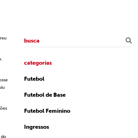
freu
e,
categorias
Futebol
osse
uiu
Futebol de Base
ções
Futebol Feminino
Ingressos
l do