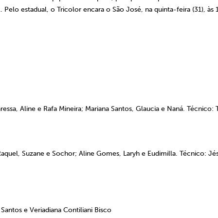
 Pelo estadual, o Tricolor encara o São José, na quinta-feira (31), às 
aressa, Aline e Rafa Mineira; Mariana Santos, Glaucia e Naná.
Técnico
:
T
 Raquel, Suzane e Sochor; Aline Gomes, Laryh e Eudimilla.
Técnico
:
Jés
antos e Veriadiana Contiliani Bisco