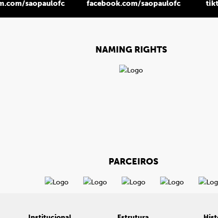
am.com/saopaulofc
facebook.com/saopaulofc
tik
NAMING RIGHTS
PARCEIROS
Institucional
Estrutura
Hist