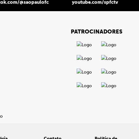
tok.com/@saopaulofc
youtube.com/spfctv
PATROCINADORES
ória
Contato
Política de