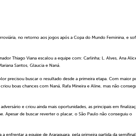
erroviária, no retorno aos jogos após a Copa do Mundo Feminina, e so
nador Thiago Viana escalou a equipe com: Carlinha; L. Alves, Ana Alic
Mariana Santos, Glaucia e Naná.
lor precisou buscar o resultado desde a primeira etapa. Com maior p
o criou boas chances com Naná, Rafa Mineira e Aline, mas não conseg
dversário e criou ainda mais oportunidades, as principais em finaliza
e. Apesar de buscar reverter o placar, o São Paulo não conseguiu o
a enfrentar a equipe de Araraquara, pela primeira partida da semifina