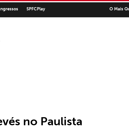
ingressos
SPFCPlay
O Mais Q
evés no Paulista