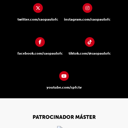
twitter.com/saopaulofc
instagram.com/saopaulofc
facebook.com/saopaulofc
tiktok.com/@saopaulofc
youtube.com/spfctv
PATROCINADOR MÁSTER