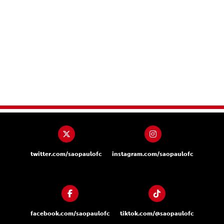
twitter.com/saopaulofc
instagram.com/saopaulofc
facebook.com/saopaulofc
tiktok.com/@saopaulofc