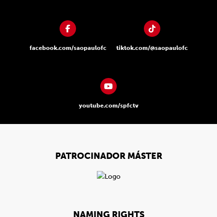
facebook.com/saopaulofc
tiktok.com/@saopaulofc
youtube.com/spfctv
PATROCINADOR MÁSTER
NAMING RIGHTS