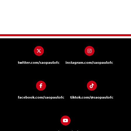
twitter.com/saopaulofc
instagram.com/saopaulofc
facebook.com/saopaulofc
tiktok.com/@saopaulofc