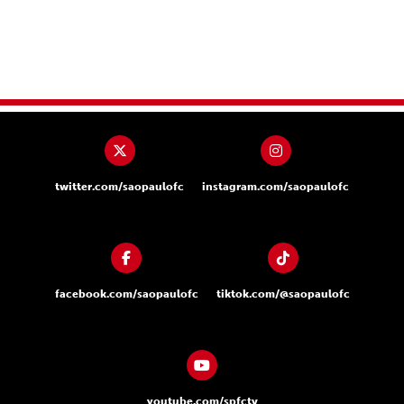
twitter.com/saopaulofc
instagram.com/saopaulofc
facebook.com/saopaulofc
tiktok.com/@saopaulofc
youtube.com/spfctv