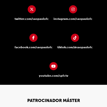
twitter.com/saopaulofc
instagram.com/saopaulofc
facebook.com/saopaulofc
tiktok.com/@saopaulofc
youtube.com/spfctv
PATROCINADOR MÁSTER