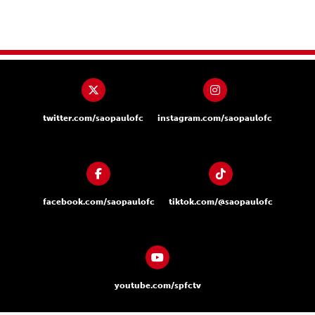
twitter.com/saopaulofc
instagram.com/saopaulofc
facebook.com/saopaulofc
tiktok.com/@saopaulofc
youtube.com/spfctv