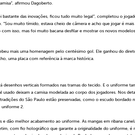
amisa”, afirmou Dagoberto.
 bastante das inovações, ficou tudo muito legal”, completou o jogad
o. “Sou muito tímido, estava cheio de câmera e acho que jogar é mais
o com isso, mas foi muito bacana desfilar e mostrar os novos modelo
ecebeu mais uma homenagem pelo centésimo gol. Ele ganhou do diret
ilho, uma placa com referência à marca histórica.
erá desenhos verticais formados nas tramas do tecido. E o uniforme 
rial usado deixam a camisa modelada ao corpo dos jogadores. Nos deta
 tradições do São Paulo estão preservadas, como o escudo bordado 
 uniforme 2.
cais e dão melhor acabamento ao uniforme. As mangas em ribana canel
im, com fio holográfico que garante a originalidade do uniforme, é 