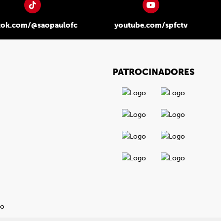
tok.com/@saopaulofc
youtube.com/spfctv
PATROCINADORES