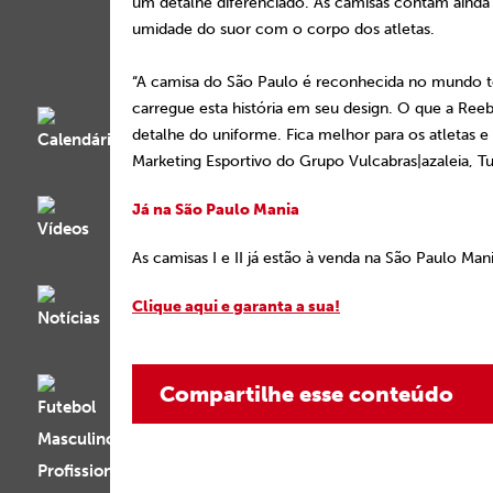
um detalhe diferenciado. As camisas contam ainda 
umidade do suor com o corpo dos atletas.
“A camisa do São Paulo é reconhecida no mundo to
carregue esta história em seu design. O que a Ree
detalhe do uniforme. Fica melhor para os atletas e
Marketing Esportivo do Grupo Vulcabras|azaleia, Tu
Já na São Paulo Mania
As camisas I e II já estão à venda na São Paulo Mania
Clique aqui e garanta a sua!
Compartilhe esse conteúdo