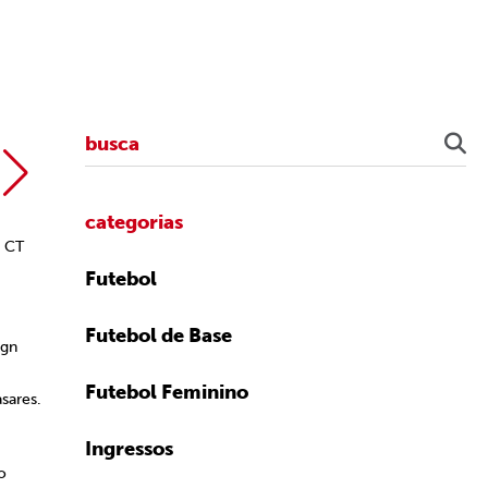
Rubens
categorias
o CT
Futebol
Futebol de Base
ign
Futebol Feminino
sares.
Ingressos
o