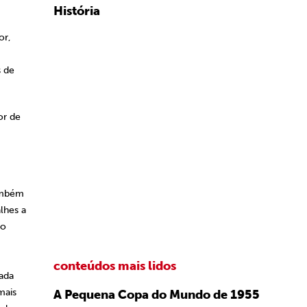
História
or,
s de
or de
também
lhes a
no
conteúdos mais lidos
ada
mais
A Pequena Copa do Mundo de 1955