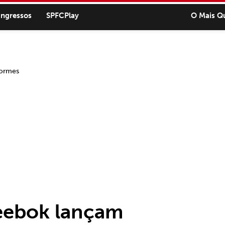
ingressos
SPFCPlay
O Mais Q
eebok lançam