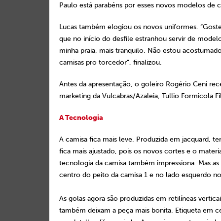
Paulo está parabéns por esses novos modelos de c
Lucas também elogiou os novos uniformes. “Gostei
que no início do desfile estranhou servir de model
minha praia, mais tranquilo. Não estou acostumad
camisas pro torcedor”, finalizou.
Antes da apresentação, o goleiro Rogério Ceni r
marketing da Vulcabras/Azaleia, Tullio Formicola F
A Tecnologia
A camisa fica mais leve. Produzida em jacquard, t
fica mais ajustado, pois os novos cortes e o mate
tecnologia da camisa também impressiona. Mas as
centro do peito da camisa 1 e no lado esquerdo no
As golas agora são produzidas em retilíneas verti
também deixam a peça mais bonita. Etiqueta em cet