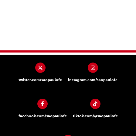
twitter.com/saopaulofc
instagram.com/saopaulofc
facebook.com/saopaulofc
tiktok.com/@saopaulofc