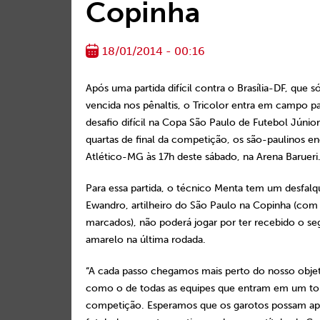
Copinha
18/01/2014 - 00:16
Após uma partida difícil contra o Brasília-DF, que só
vencida nos pênaltis, o Tricolor entra em campo p
desafio difícil na Copa São Paulo de Futebol Júnior
quartas de final da competição, os são-paulinos e
Atlético-MG às 17h deste sábado, na Arena Barueri
Para essa partida, o técnico Menta tem um desfalq
Ewandro, artilheiro do São Paulo na Copinha (com 
marcados), não poderá jogar por ter recebido o s
amarelo na última rodada.
“A cada passo chegamos mais perto do nosso objet
como o de todas as equipes que entram em um tor
competição. Esperamos que os garotos possam a