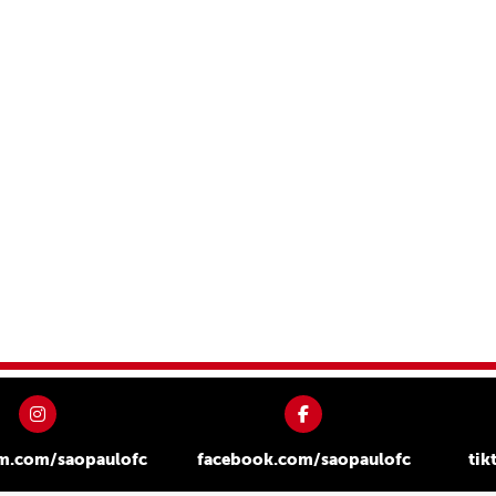
am.com/saopaulofc
facebook.com/saopaulofc
tik