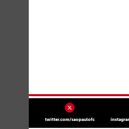
twitter.com/saopaulofc
instagr