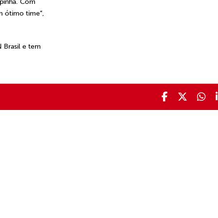
Copinha. Com
um ótimo time”,
 Brasil e tem