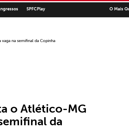
ingressos
SPFCPlay
O Mais Q
ta o Atlético-MG
semifinal da