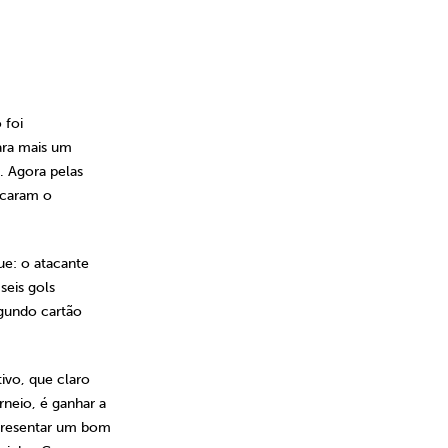
 foi
ara mais um
. Agora pelas
ncaram o
.
ue: o atacante
seis gols
egundo cartão
ivo, que claro
neio, é ganhar a
presentar um bom