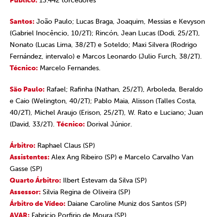
Público:
13.442 torcedores
Santos:
João Paulo; Lucas Braga, Joaquim, Messias e Kevyson
(Gabriel Inocêncio, 10/2T); Rincón, Jean Lucas (Dodi, 25/2T),
Nonato (Lucas Lima, 38/2T) e Soteldo; Maxi Silvera (Rodrigo
Fernández, intervalo) e Marcos Leonardo (Julio Furch, 38/2T).
Técnico:
Marcelo Fernandes.
São Paulo:
Rafael; Rafinha (Nathan, 25/2T), Arboleda, Beraldo
e Caio (Welington, 40/2T); Pablo Maia, Alisson (Talles Costa,
40/2T), Michel Araujo (Erison, 25/2T), W. Rato e Luciano; Juan
(David, 33/2T).
Técnico:
Dorival Júnior.
Árbitro:
Raphael Claus (SP)
Assistentes:
Alex Ang Ribeiro (SP) e Marcelo Carvalho Van
Gasse (SP)
Quarto Árbitro:
Ilbert Estevam da Silva (SP)
Assessor:
Silvia Regina de Oliveira (SP)
Árbitro de Vídeo:
Daiane Caroline Muniz dos Santos (SP)
AVAR:
Fabricio Porfirio de Moura (SP)