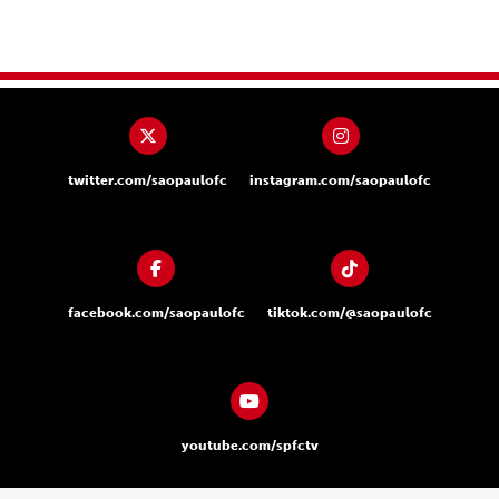
twitter.com/saopaulofc
instagram.com/saopaulofc
facebook.com/saopaulofc
tiktok.com/@saopaulofc
youtube.com/spfctv