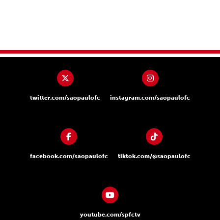
twitter.com/saopaulofc
instagram.com/saopaulofc
facebook.com/saopaulofc
tiktok.com/@saopaulofc
youtube.com/spfctv