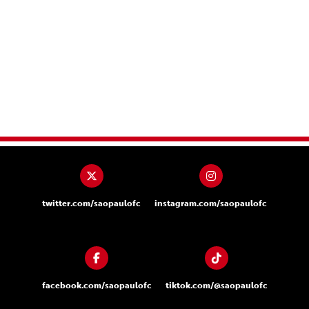
twitter.com/saopaulofc
instagram.com/saopaulofc
facebook.com/saopaulofc
tiktok.com/@saopaulofc