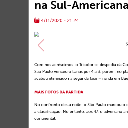
na Sul-American
4/11/2020 - 21:24
S
Com nos acréscimos, o Tricolor se despediu da Co
São Paulo venceu o Lanús por 4 a 3, porém, no pla
acabou eliminado na segunda fase – na ida em Buen
MAIS FOTOS DA PARTIDA
No confronto desta noite, o São Paulo marcou o 
a classificação. No entanto, aos 47, o adversário a
continental.