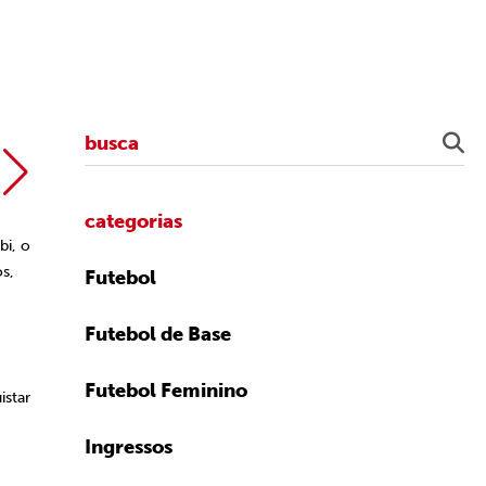
Staff Image
categorias
bi, o
s,
Futebol
Futebol de Base
Futebol Feminino
istar
Ingressos