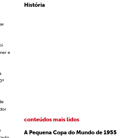
História
se
oi
ner e
a
50º
de
dor
conteúdos mais lidos
a
A Pequena Copa do Mundo de 1955
Paulo