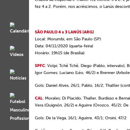
fez 4 a 2. Porém, nos acréscimos, o Lanús descont
SÃO PAULO 4 x 3 LANÚS (ARG)
Local: Morumbi, em São Paulo (SP)
Data: 04/11/2020 (quarta-feira)
Horário: 19h15 (de Brasília)
SPFC
: Volpi; Tchê Tchê, Diego (Pablo, intervalo), 
Igor Gomes; Luciano (Léo, 46/2) e Brenner (Arbole
Gols: Daniel Alves, 26/1; Pablo, 16/2; Thalller (cont
CAL
: Morales; Di Placido, Thaller, Burdisso e Bern
Vera (Quignón, 26/2) e Aguirre (Orozco, 45/2); De l
Gols: De la Vega, 16/1; Aguirre, 43/1; Orsini, 47/2