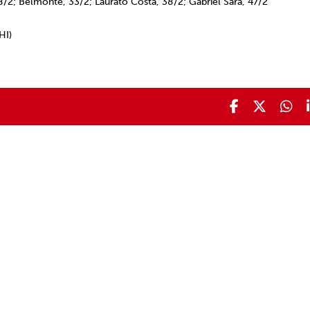
/2; Belmonte, 33/2; Laurato Costa, 38/2; Gabriel Sara, 47/2
HI)