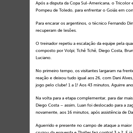
Após a disputa da Copa Sul-Americana, o Tricolor 
Pompeu de Toledo, para enfrentar o Goiás em conf
Para encarar os argentinos, o técnico Fernando Din
recuperam de lesões.
O treinador repetiu a escalação da equipe pela qua
composto por Volpi; Tchê Tchê, Diego Costa, Bruno
Luciano.
No primeiro tempo, os visitantes largaram na frent
reação e deixou tudo igual aos 26, com Dani Alves
jogo pelo clube! 1 a 1! Aos 43 minutos, Aguirre an
Na volta para a etapa complementar, para dar mais
Diego Costa – assim, Luan foi deslocado para a za
novamente, aos 16 minutos, após assistência de Dan
Aguerrido e presente no campo de ataque a maior p
cruzou da esquerda e Thaller fez contra! 3 a 2. E j