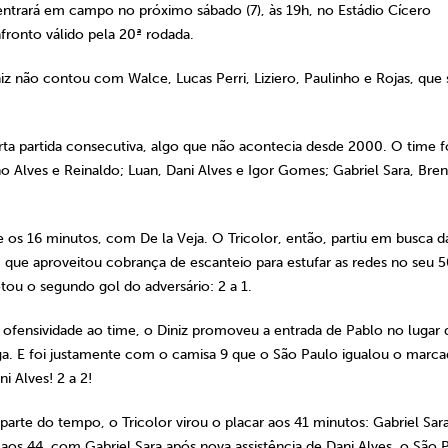
entrará em campo no próximo sábado (7), às 19h, no Estádio Cícero
ronto válido pela 20ª rodada.
iz não contou com Walce, Lucas Perri, Liziero, Paulinho e Rojas, que 
rta partida consecutiva, algo que não acontecia desde 2000. O time f
 Alves e Reinaldo; Luan, Dani Alves e Igor Gomes; Gabriel Sara, Bren
e os 16 minutos, com De la Veja. O Tricolor, então, partiu em busca d
, que aproveitou cobrança de escanteio para estufar as redes no seu 
otou o segundo gol do adversário: 2 a 1.
 ofensividade ao time, o Diniz promoveu a entrada de Pablo no lugar 
ga. E foi justamente com o camisa 9 que o São Paulo igualou o marca
i Alves! 2 a 2!
arte do tempo, o Tricolor virou o placar aos 41 minutos: Gabriel Sar
á aos 44, com Gabriel Sara após nova assistência de Dani Alves, o São 