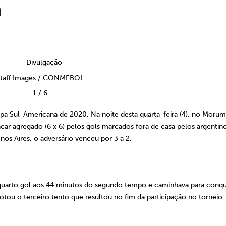
a
taff Images / CONMEBOL
1
/
6
pa Sul-Americana de 2020. Na noite desta quarta-feira (4), no Morum
car agregado (6 x 6) pelos gols marcados fora de casa pelos argentino
os Aires, o adversário venceu por 3 a 2.
quarto gol aos 44 minutos do segundo tempo e caminhava para conqu
notou o terceiro tento que resultou no fim da participação no torneio