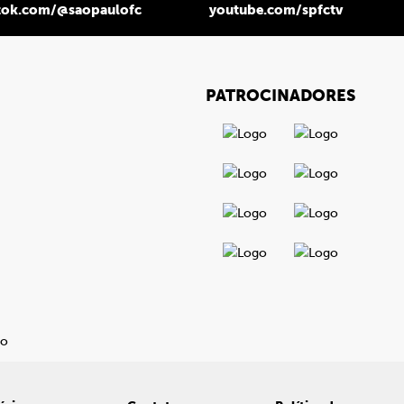
tok.com/@saopaulofc
youtube.com/spfctv
PATROCINADORES