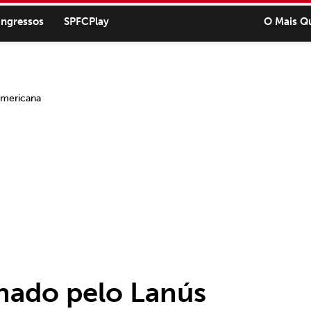
ingressos
SPFCPlay
O Mais Q
inado pelo Lanús