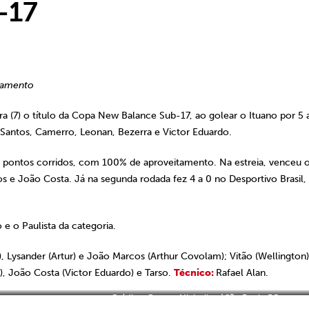
-17
itamento
a (7) o título da Copa New Balance Sub-17, ao golear o Ituano por 5 a
Santos, Camerro, Leonan, Bezerra e Victor Eduardo.
 pontos corridos, com 100% de aproveitamento. Na estreia, venceu 
os e João Costa. Já na segunda rodada fez 4 a 0 no Desportivo Brasil
 e o Paulista da categoria.
), Lysander (Artur) e João Marcos (Arthur Covolam); Vitão (Wellington)
), João Costa (Victor Eduardo) e Tarso.
Técnico:
Rafael Alan.
Crédito: Gerson Nichollas / São Paulo FC