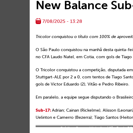
New Balance Sub
7/08/2025 - 13:28
Tricolor conquistou o título com 100% de aprove
O São Paulo conquistou na manhã desta quinta-feir
no CFA Laudo Natel, em Cotia, com gols de Tiago 
O Tricolor conquistou a competição, disputada em
Stuttgart-ALE por 2 a 0, com tentos de Tiago Sant
gols de Victor Eduardo (2), Vitão e Pedro Ribeiro.
Em paralelo, a equipe segue disputando o Brasileiro
Sub-17:
Adrian; Cainan (Rickelme), Alisson (Leonan
Uelinton e Camerro (Bezerra); Tiago Santos (Heitor
Crédito: Gerson Nichollas / São Paulo FC