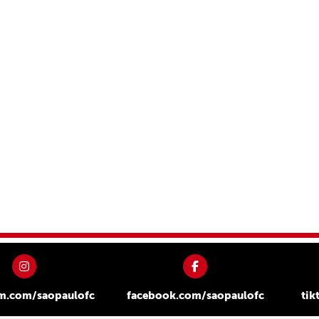
am.com/saopaulofc
facebook.com/saopaulofc
tik