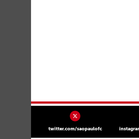
twitter.com/saopaulofc
instagr