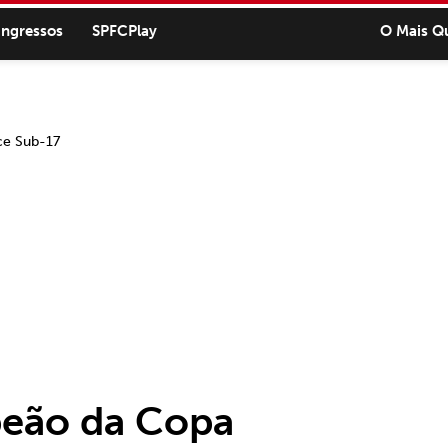
ingressos
SPFCPlay
O Mais Q
peão da Copa