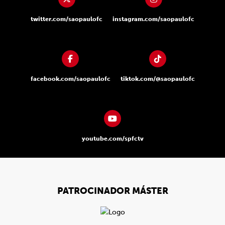
twitter.com/saopaulofc
instagram.com/saopaulofc
facebook.com/saopaulofc
tiktok.com/@saopaulofc
youtube.com/spfctv
PATROCINADOR MÁSTER