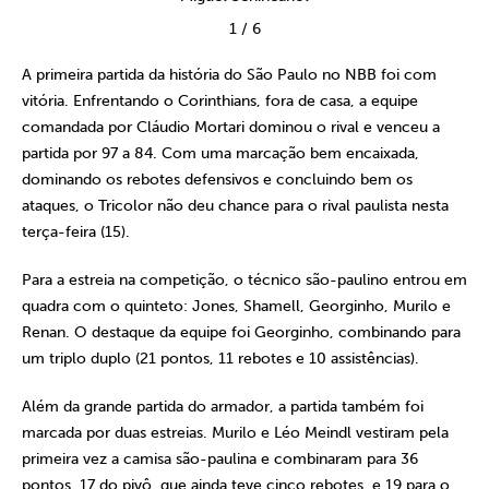
1
/
6
A primeira partida da história do São Paulo no NBB foi com
vitória. Enfrentando o Corinthians, fora de casa, a equipe
comandada por Cláudio Mortari dominou o rival e venceu a
partida por 97 a 84. Com uma marcação bem encaixada,
dominando os rebotes defensivos e concluindo bem os
ataques, o Tricolor não deu chance para o rival paulista nesta
terça-feira (15).
Para a estreia na competição, o técnico são-paulino entrou em
quadra com o quinteto: Jones, Shamell, Georginho, Murilo e
Renan. O destaque da equipe foi Georginho, combinando para
um triplo duplo (21 pontos, 11 rebotes e 10 assistências).
Além da grande partida do armador, a partida também foi
marcada por duas estreias. Murilo e Léo Meindl vestiram pela
primeira vez a camisa são-paulina e combinaram para 36
pontos, 17 do pivô, que ainda teve cinco rebotes, e 19 para o