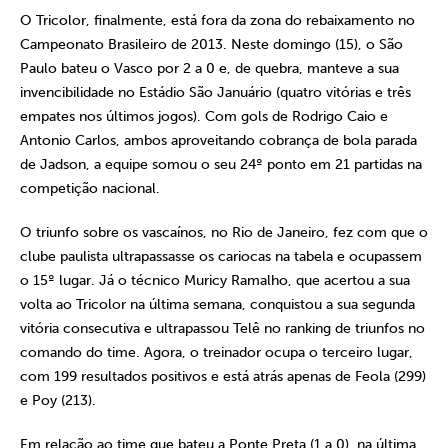
O Tricolor, finalmente, está fora da zona do rebaixamento no
Campeonato Brasileiro de 2013. Neste domingo (15), o São
Paulo bateu o Vasco por 2 a 0 e, de quebra, manteve a sua
invencibilidade no Estádio São Januário (quatro vitórias e três
empates nos últimos jogos). Com gols de Rodrigo Caio e
Antonio Carlos, ambos aproveitando cobrança de bola parada
de Jadson, a equipe somou o seu 24º ponto em 21 partidas na
competição nacional.
O triunfo sobre os vascaínos, no Rio de Janeiro, fez com que o
clube paulista ultrapassasse os cariocas na tabela e ocupassem
o 15º lugar. Já o técnico Muricy Ramalho, que acertou a sua
volta ao Tricolor na última semana, conquistou a sua segunda
vitória consecutiva e ultrapassou Telê no ranking de triunfos no
comando do time. Agora, o treinador ocupa o terceiro lugar,
com 199 resultados positivos e está atrás apenas de Feola (299)
e Poy (213).
Em relação ao time que bateu a Ponte Preta (1 a 0), na última