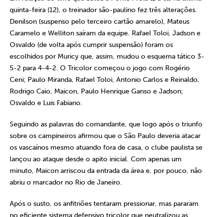
quinta-feira (12), o treinador são-paulino fez três alterações.
Denilson (suspenso pelo terceiro cartão amarelo), Mateus
Caramelo e Welliton saíram da equipe. Rafael Toloi, Jadson e
Osvaldo (de volta após cumprir suspensão) foram os
escolhidos por Muricy que, assim, mudou o esquema tático 3-
5-2 para 4-4-2. O Tricolor começou o jogo com Rogério
Ceni; Paulo Miranda, Rafael Toloi, Antonio Carlos e Reinaldo,
Rodrigo Caio, Maicon, Paulo Henrique Ganso e Jadson;
Osvaldo e Luis Fabiano.
Seguindo as palavras do comandante, que logo após o triunfo
sobre os campineiros afirmou que o São Paulo deveria atacar
os vascaínos mesmo atuando fora de casa, o clube paulista se
lançou ao ataque desde o apito inicial. Com apenas um
minuto, Maicon arriscou da entrada da área e, por pouco, não
abriu o marcador no Rio de Janeiro.
Após o susto, os anfitriões tentaram pressionar, mas pararam
no eficiente sistema defensivo tricolor que neutralizou as