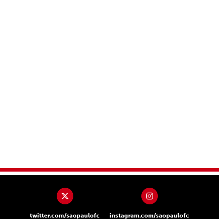
twitter.com/saopaulofc
instagram.com/saopaulofc