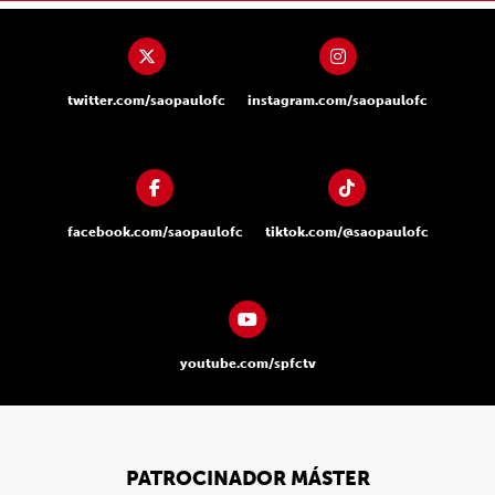
twitter.com/saopaulofc
instagram.com/saopaulofc
facebook.com/saopaulofc
tiktok.com/@saopaulofc
youtube.com/spfctv
PATROCINADOR MÁSTER