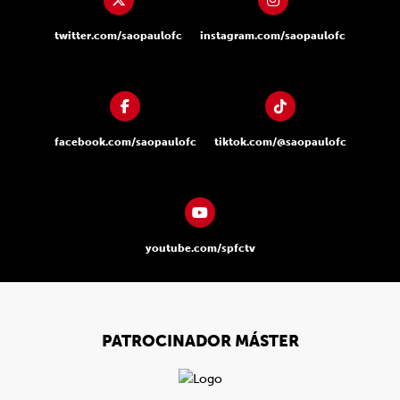
twitter.com/saopaulofc
instagram.com/saopaulofc
facebook.com/saopaulofc
tiktok.com/@saopaulofc
youtube.com/spfctv
PATROCINADOR MÁSTER