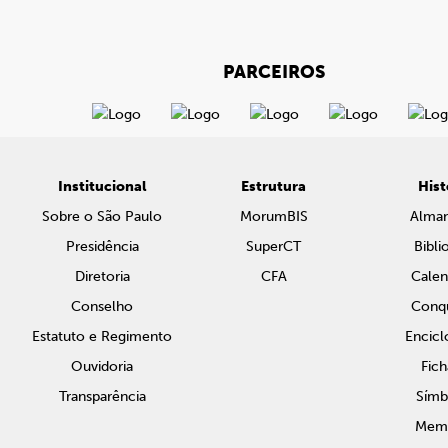
PARCEIROS
Institucional
Estrutura
Hist
Sobre o São Paulo
MorumBIS
Alma
Presidência
SuperCT
Bibli
Diretoria
CFA
Calen
Conselho
Conqu
Estatuto e Regimento
Encicl
Ouvidoria
Fich
Transparência
Símb
Memo