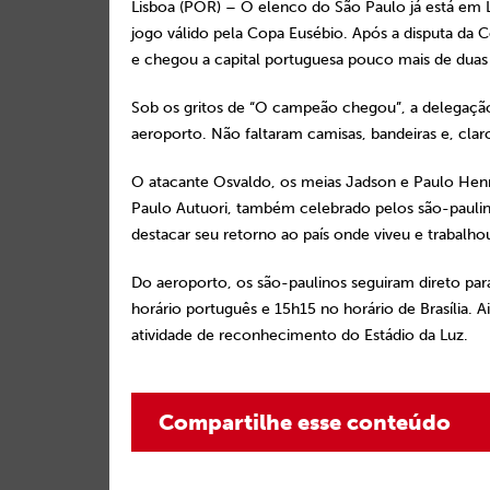
Lisboa (POR) – O elenco do São Paulo já está em L
jogo válido pela Copa Eusébio. Após a disputa da
e chegou a capital portuguesa pouco mais de duas 
Sob os gritos de “O campeão chegou”, a delegação
aeroporto. Não faltaram camisas, bandeiras e, claro
O atacante Osvaldo, os meias Jadson e Paulo Henr
Paulo Autuori, também celebrado pelos são-paulin
destacar seu retorno ao país onde viveu e trabalho
Do aeroporto, os são-paulinos seguiram direto para
horário português e 15h15 no horário de Brasília. 
atividade de reconhecimento do Estádio da Luz.
Compartilhe esse conteúdo