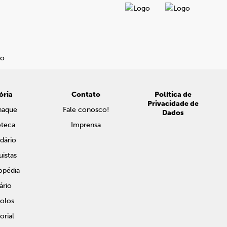
ória
Contato
Política de
Privacidade de
naque
Fale conosco!
Dados
oteca
Imprensa
dário
istas
opédia
ário
olos
rial