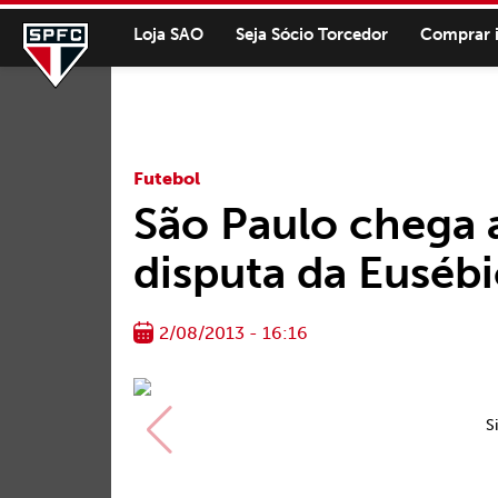
Loja SAO
Seja Sócio Torcedor
Comprar 
Futebol
São Paulo chega a
disputa da Euséb
2/08/2013 - 16:16
S