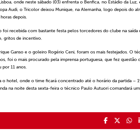
isboa, onde neste sábado (03) enfrenta o Benfica, no Estádio da Luz,
 Copa Audi, o Tricolor deixou Munique, na Alemanha, logo depois do 
horas depois.
 foi recebida com bastante festa pelos torcedores do clube na saída
, gritos de incentivo.
ique Ganso e o goleiro Rogério Ceni, foram os mais festejados. O té
os, foi o mais procurado pela imprensa portuguesa, que fez questão 
u por 11 anos.
 o hotel, onde o time ficará concentrado até o horário da partida – 
Ainda na noite desta sexta-feira o técnico Paulo Autuori comandará u