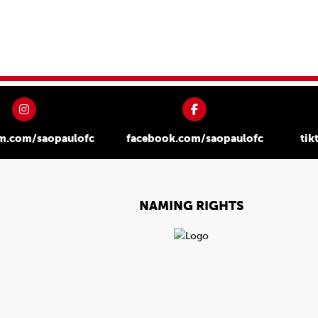
am.com/saopaulofc
facebook.com/saopaulofc
tik
NAMING RIGHTS