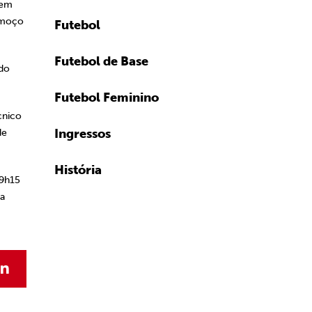
 em
almoço
Futebol
Futebol de Base
 do
Futebol Feminino
cnico
Ingressos
de
História
19h15
ma