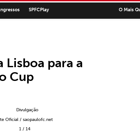
ingressos
SPFCPlay
O Mais Q
 Lisboa para a
io Cup
ite Oficial / saopaulofc.net
1
/
14