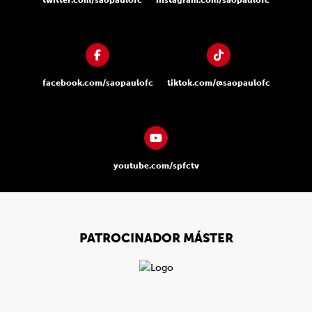
twitter.com/saopaulofc
instagram.com/saopaulofc
facebook.com/saopaulofc
tiktok.com/@saopaulofc
youtube.com/spfctv
PATROCINADOR MÁSTER