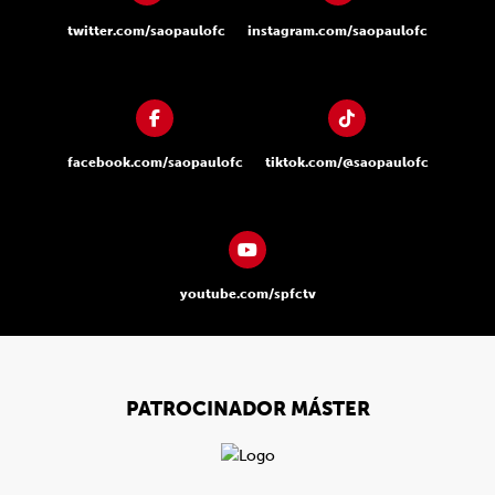
twitter.com/saopaulofc
instagram.com/saopaulofc
facebook.com/saopaulofc
tiktok.com/@saopaulofc
youtube.com/spfctv
PATROCINADOR MÁSTER