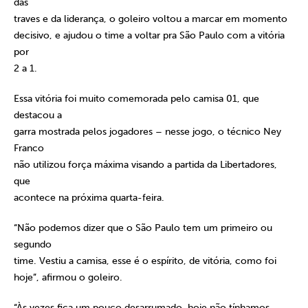
das
traves e da liderança, o goleiro voltou a marcar em momento
decisivo, e ajudou o time a voltar pra São Paulo com a vitória
por
2 a 1.
Essa vitória foi muito comemorada pelo camisa 01, que
destacou a
garra mostrada pelos jogadores – nesse jogo, o técnico Ney
Franco
não utilizou força máxima visando a partida da Libertadores,
que
acontece na próxima quarta-feira.
“Não podemos dizer que o São Paulo tem um primeiro ou
segundo
time. Vestiu a camisa, esse é o espírito, de vitória, como foi
hoje”, afirmou o goleiro.
“Às vezes fica um pouco desarrumado, hoje não tínhamos