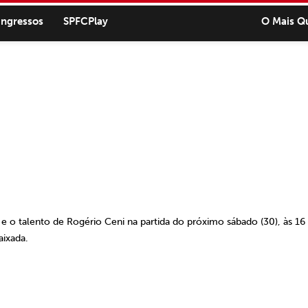
ingressos
SPFCPlay
O Mais Q
 o talento de Rogério Ceni na partida do próximo sábado (30), às 16
aixada.