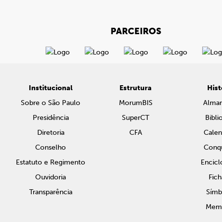
PARCEIROS
Institucional
Estrutura
Hist
Sobre o São Paulo
MorumBIS
Alma
Presidência
SuperCT
Bibli
Diretoria
CFA
Calen
Conselho
Conqu
Estatuto e Regimento
Encicl
Ouvidoria
Fich
Transparência
Símb
Memo