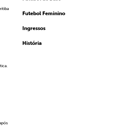
itiba
Futebol Feminino
Ingressos
História
tica.
 após