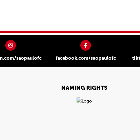
am.com/saopaulofc
facebook.com/saopaulofc
tik
NAMING RIGHTS