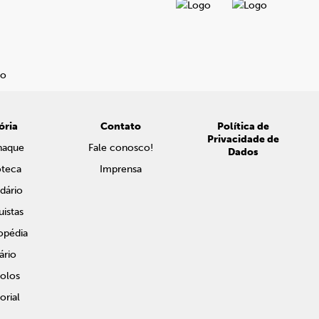
ória
Contato
Política de
Privacidade de
naque
Fale conosco!
Dados
oteca
Imprensa
dário
istas
opédia
ário
olos
rial