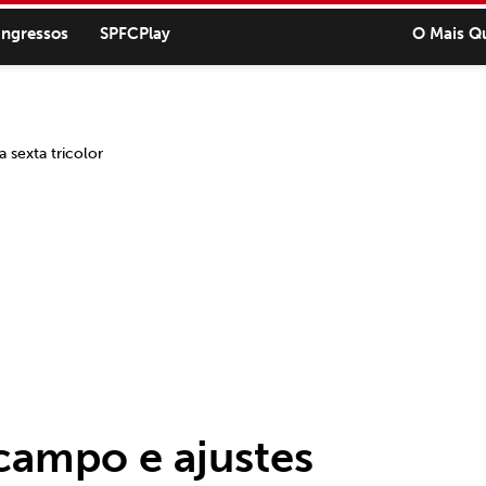
ingressos
SPFCPlay
O Mais Q
campo e ajustes