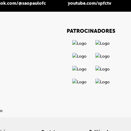
tok.com/@saopaulofc
youtube.com/spfctv
PATROCINADORES