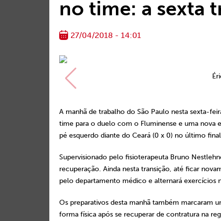
no time: a sexta t
27/04/2018 - 14:01
Ér
A manhã de trabalho do São Paulo nesta sexta-feir
time para o duelo com o Fluminense e uma nova e
pé esquerdo diante do Ceará (0 x 0) no último fina
Supervisionado pelo fisioterapeuta Bruno Nestleh
recuperação. Ainda nesta transição, até ficar nov
pelo departamento médico e alternará exercícios 
Os preparativos desta manhã também marcaram um 
forma física após se recuperar de contratura na re