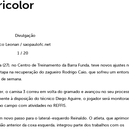
ricolor
ico Leonan / saopaulofc.net
1
/
20
a (27), no Centro de Treinamento da Barra Funda, teve novos ajustes 
tapa na recuperação do zagueiro Rodrigo Caio, que sofreu um entor
l de semana.
ner, o camisa 3 correu em volta do gramado e avançou no seu proces
amente à disposição do técnico Diego Aguirre, o jogador será monitora
no campo com atividades no REFFIS.
novo passo para o lateral-esquerdo Reinaldo. O atleta, que aprimor
gião anterior da coxa esquerda, integrou parte dos trabalhos com os