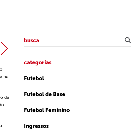
Érico Leonan /
categorias
no
se no
Futebol
Futebol de Base
so de
do
Futebol Feminino
Ingressos
a