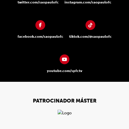
twitter.com/saopaulofc
instagram.com/saopaulofc
facebook.com/saopaulofc
tiktok.com/@saopaulofc
youtube.com/spfctv
PATROCINADOR MÁSTER