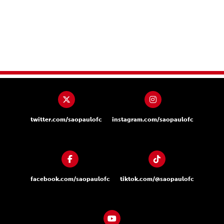
twitter.com/saopaulofc
instagram.com/saopaulofc
facebook.com/saopaulofc
tiktok.com/@saopaulofc